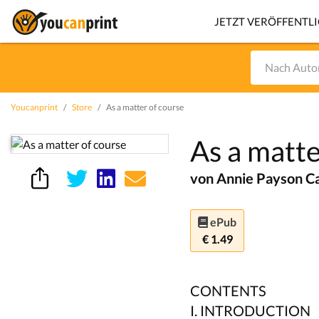
JETZT VERÖFFENTL
Youcanprint
Store
As a matter of course
As a matte
von Annie Payson Ca
ePub
€ 1.49
CONTENTS
I. INTRODUCTION