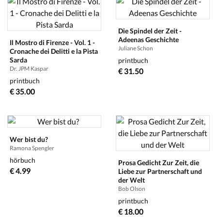
Die Spindel der Zeit -
Adeenas Geschichte
Il Mostro di Firenze - Vol. 1 -
Juliane Schon
Cronache dei Delitti e la Pista
Sarda
printbuch
Dr. JPM Kaspar
€ 31.50
printbuch
€ 35.00
Wer bist du?
Ramona Spengler
hörbuch
Prosa Gedicht Zur Zeit, die
€ 4.99
Liebe zur Partnerschaft und
der Welt
Bob Olson
printbuch
€ 18.00