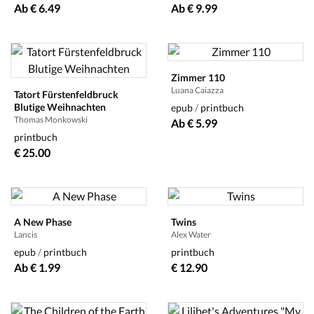
Ab € 6.49
Ab € 9.99
Zimmer 110
Luana Caiazza
Tatort Fürstenfeldbruck
Blutige Weihnachten
epub
/
printbuch
Thomas Monkowski
Ab € 5.99
printbuch
€ 25.00
A New Phase
Twins
Lancis
Alex Water
epub
/
printbuch
printbuch
Ab € 1.99
€ 12.90