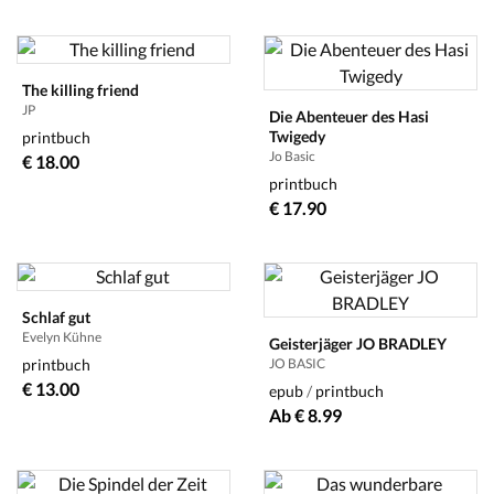
The killing friend
JP
Die Abenteuer des Hasi
Twigedy
printbuch
Jo Basic
€ 18.00
printbuch
€ 17.90
Schlaf gut
Evelyn Kühne
Geisterjäger JO BRADLEY
printbuch
JO BASIC
€ 13.00
epub
/
printbuch
Ab € 8.99