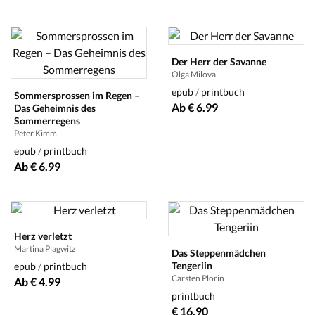
Der Herr der Savanne
Olga Milova
epub
/
printbuch
Sommersprossen im Regen –
Ab € 6.99
Das Geheimnis des
Sommerregens
Peter Kimm
epub
/
printbuch
Ab € 6.99
Herz verletzt
Martina Plagwitz
Das Steppenmädchen
Tengeriin
epub
/
printbuch
Carsten Plorin
Ab € 4.99
printbuch
€ 16.90