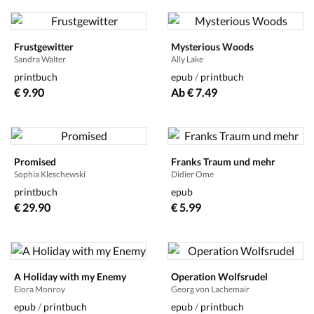
Frustgewitter
Mysterious Woods
Sandra Walter
Ally Lake
printbuch
epub
/
printbuch
€ 9.90
Ab € 7.49
Promised
Franks Traum und mehr
Sophia Kleschewski
Didier Ome
printbuch
epub
€ 29.90
€ 5.99
A Holiday with my Enemy
Operation Wolfsrudel
Elora Monroy
Georg von Lachemair
epub
/
printbuch
epub
/
printbuch