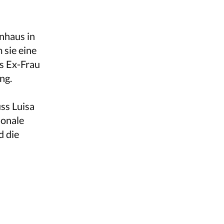
enhaus in
 sie eine
os Ex-Frau
ng.
ss Luisa
ionale
d die