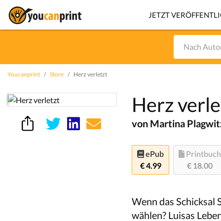
JETZT VERÖFFENTL
Youcanprint
Store
Herz verletzt
Herz verle
von Martina Plagwit
ePub
Printbuch
€ 4.99
€ 18.00
Wenn das Schicksal S
wählen? Luisas Leben 