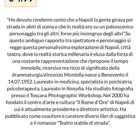
"Ho dovuto rendermi conto che a Napoli la gente girava per
strada in abiti di scena e che in realtà ero su un palcoscenico
personaggio tra gli altri, forse più incongruo degli altri".Su
questo ambiguo rapporto tra spettatore e personaggio si
regge questa personalissima esplorazione di Napoli, città
teatro, dove la realtà storica millenaria è elusa dalla forza di
una costante rappresentazione che ripropone il tempo
immobile, ricorsivo ma ricco di significato della
drammaturgia.Vincenzo Montella nasce a Benevento il
14.07.1952. Laureato in medicina, specialista in psichiatria,
psicoterapeuta. Laureato in filosofia. Ha studiato fotografia
presso il Toscana Photographic Workshop. Nel 2000 ha
fondato il centro d'arte e cultura "Il Ramo d'Oro" di Napoli di
cui è attualmente presidente e direttore artistico. Ha
pubblicato come coautore e curatore diversi libri di saggistica
e il romanzo "Teatro stabile di strada".