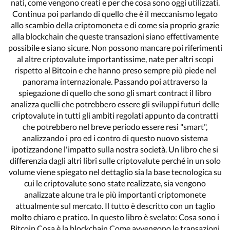
nati, come vengono creati e per che cosa sono oggi utilizzati.
Continua poi parlando di quello che è il meccanismo legato
allo scambio della criptomoneta e di come sia proprio grazie
alla blockchain che queste transazioni siano effettivamente
possibile e siano sicure. Non possono mancare poi riferimenti
al altre criptovalute importantissime, nate per altri scopi
rispetto al Bitcoin e che hanno preso sempre più piede nel
panorama internazionale. Passando poi attraverso la
spiegazione di quello che sono gli smart contract il libro
analizza quelli che potrebbero essere gli sviluppi futuri delle
criptovalute in tutti gli ambiti regolati appunto da contratti
che potrebbero nel breve periodo essere resi "smart",
analizzando i pro ed i contro di questo nuovo sistema
ipotizzandone l'impatto sulla nostra società. Un libro che si
differenzia dagli altri libri sulle criptovalute perché in un solo
volume viene spiegato nel dettaglio sia la base tecnologica su
cui le criptovalute sono state realizzate, sia vengono
analizzate alcune tra le più importanti criptomonete
attualmente sul mercato. Il tutto è descritto con un taglio
molto chiaro e pratico. In questo libro è svelato: Cosa sono i
Bitcoin Cosa è la blockchain Come avvengono le transazioni