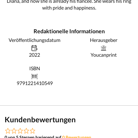
Diana, and now she is already his fiancée. She wears his ring
with pride and happiness.
Redaktionelle Informationen
Veröffentlichungsdatum
Herausgeber
2022
Youcanprint
ISBN
9791221410549
Kundenbewertungen
0 von 5 Sternen basierend auf
0 Bewertungen