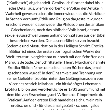
("Kadhesch") abgehandelt. Genüsslich führt er dabei bis in
jedes Detail aus, wie "verdorben" die Völker der Antike in
Wahrheit gewesen seien, die immer wieder als die Vorbilder
in Sachen Vernunft, Ethik und Religion dargestellt wurden.
erschont werden dabei weder die Philosophen des antiken
Griechenlands, noch das biblische Volk Israel, dessen
sexuelle Ausschweifungen anhand von Zitaten aus der Bibel
beschrieben werden. Der Leser erfährt so von Inzucht,
Sodomie und Masturbation in der Heiligen Schrift. Erotika
Biblion ist eines der ersten pornografischen Werke der
Weltliteratur - vergleichbar nur noch mit den Schriften des
Marquis de Sade. Der Schriftsteller Henry Marchand nannte
Erotika Biblion "eines der seltsamsten Bücher, das jemals
geschrieben wurde". In der Einsamkeit und Trennung von
seiner Geliebten Sophie hinter den Gefängnismauern von
Vicennes schrieb Mirabeau, ein hitzköpfiger Lebemann,
Erotika Biblion und veröffentlichte es 1783 anonym und mit
dem fiktiven Erscheinungsort "A Rome de l‘ Imprimerie du
Vatican". Auf den ersten Blick handelt es sich um ein rein
erotisches und - für die damalige Zeit - schonungslos