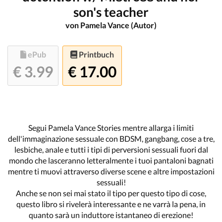
son's teacher
von Pamela Vance (Autor)
ePub
Printbuch
€ 3.99
€ 17.00
Segui Pamela Vance Stories mentre allarga i limiti
dell'immaginazione sessuale con BDSM, gangbang, cose a tre,
lesbiche, anale e tutti i tipi di perversioni sessuali fuori dal
mondo che lasceranno letteralmente i tuoi pantaloni bagnati
mentre ti muovi attraverso diverse scene e altre impostazioni
sessuali!
Anche se non sei mai stato il tipo per questo tipo di cose,
questo libro si rivelerà interessante e ne varrà la pena, in
quanto sarà un induttore istantaneo di erezione!