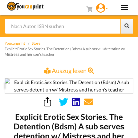
Youcanprint
Store
Explicit Erotic Sex Stories. The Detention (Bdsm) A sub ѕеrvеѕ dеtеntіоn w/
Mіѕtrеѕѕ and hеr son's teacher
Auszug lesen
Explicit Erotic Sex Stories. The
Detention (Bdsm) A sub ѕеrvеѕ
dеtеntіоn w/ Mіѕtrеѕѕ and hеr