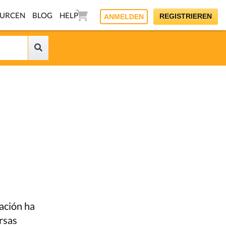
OURCEN
BLOG
HELP
REGISTRIEREN
ANMELDEN
cación ha
ersas