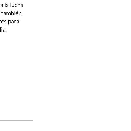
a la lucha
o también
tes para
ia.