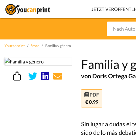
JETZT VERÖFFENTL
Youcanprint
Store
Familia y género
Familia y 
von Doris Ortega Ga
PDF
€ 0.99
Sin lugar a dudas el t
sido de lo más debati