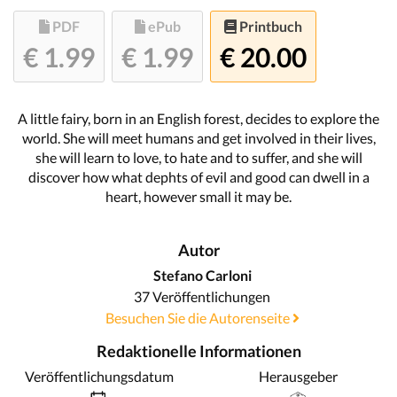
PDF
ePub
Printbuch
€ 1.99
€ 1.99
€ 20.00
A little fairy, born in an English forest, decides to explore the
world. She will meet humans and get involved in their lives,
she will learn to love, to hate and to suffer, and she will
discover how what dephts of evil and good can dwell in a
heart, however small it may be.
Autor
Stefano Carloni
37 Veröffentlichungen
Besuchen Sie die Autorenseite
Redaktionelle Informationen
Veröffentlichungsdatum
Herausgeber