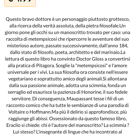
Questo bravo dottore è un personaggio piuttosto grottesco,
alla ricerca della verità assoluta, della pietra filosofale.Un
giorno pone gli occhi su un manoscritto trovato per caso: una
raccolta di metempsicosi che ripercorre le avventure del suo
misterioso autore, passate successivamente, dall'anno 184,
dallo stato di filosofo, poeta, architetto e del marinaio.La
lettura di questo libro ha convinto Doctor Gloss a convertirsi
alla pratica di Pitagora. Sceglie la "metempsicosi" e l'amore
universale per i vivi. La sua filosofia ora consiste nell'essere
vegetariano e soprattutto amico degli animali.Si allontana
dalla sua passione animale, adotta una scimmia, fonda un
serraglio ed esaurisce la pazienza di Honorine, il suo fedele
servitore. Di conseguenza, Maupassant tesse i fili di un
racconto comico che ha tutte le sembianze di una parodia di
Voltaire o Hoffmann.Ma più il delirio si approfondisce, più
raggiunge gli abissi. Ossessionato da questo famoso libro,
Eraclio si chiede: chi è l'autore del manoscritto? La scimmia ?
Lui stesso? L'insegnante di lingue che ha incontrato al