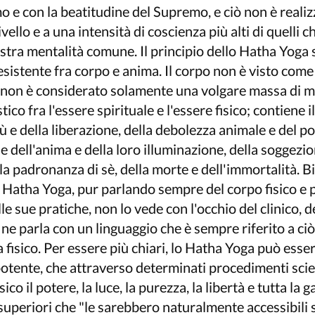
 e con la beatitudine del Supremo, e ciò non è realiz
ivello e a una intensità di coscienza più alti di quelli c
tra mentalità comune. Il principio dello Hatha Yoga 
esistente fra corpo e anima. Il corpo non è visto come
, non è considerato solamente una volgare massa di m
tico fra l'essere spirituale e l'essere fisico; contiene 
ù e della liberazione, della debolezza animale e del po
e dell'anima e della loro illuminazione, della soggezio
ella padronanza di sè, della morte e dell'immortalità. 
 Hatha Yoga, pur parlando sempre del corpo fisico e 
e sue pratiche, non lo vede con l'occhio del clinico, 
ne parla con un linguaggio che è sempre riferito a ciò
a fisico. Per essere più chiari, lo Hatha Yoga può esse
potente, che attraverso determinati procedimenti scien
ico il potere, la luce, la purezza, la libertà e tutta la
 superiori che "le sarebbero naturalmente accessibili 