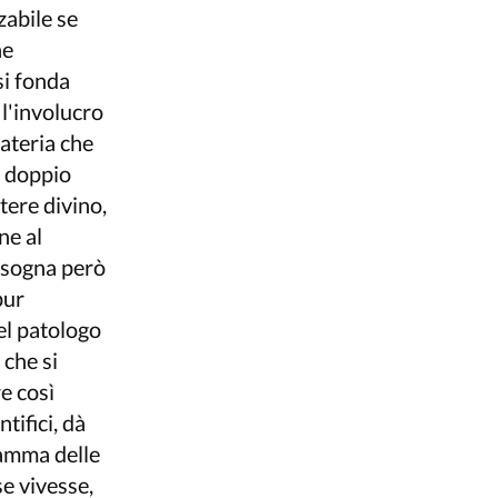
zabile se
he
si fonda
 l'involucro
ateria che
il doppio
tere divino,
ne al
Bisogna però
pur
del patologo
 che si
re così
tifici, dà
 gamma delle
se vivesse,