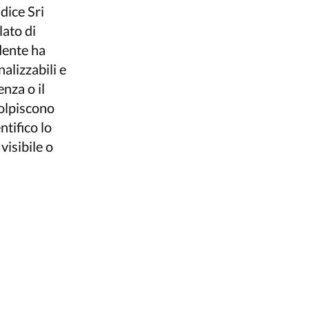
 dice Sri
lato di
idente ha
alizzabili e
nza o il
colpiscono
ntifico lo
visibile o