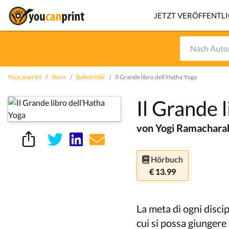
JETZT VERÖFFENTL
Youcanprint
Store
Belletristik
Il Grande libro dell’Hatha Yoga
Il Grande 
von Yogi Ramacharak
Hörbuch
€ 13.99
La meta di ogni disci
cui si possa giungere