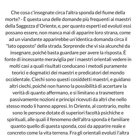
Che cosa c'insegnate circa l'altra sponda del fiume della
morte? - È questa una delle domande più frequenti ai maestri
della Saggezza d'Oriente, e, per quanto esperti ed evoluti essi
possano essere, non manca mai di apparire loro strana, come
ad un viandante apparirebbe un'identica domanda circa il
"lato opposto" della strada. Sorprende che vi sia alcunché da
insegnare, poiché basta guardare per avere la risposta. È
fonte di incessante meraviglia per i maestri orientali vedere in
molti casi a quali risultati conducano i metodi puramente
teorici e dogmatici dei maestri e predicatori del mondo
occidentale. Ciechi sono questi cosiddetti maestri, e guidano
altri ciechi, poiché non hanno la possibilità di accertare la
verità di quanto affermano, e si limitano a trasmettere
passivamente nozioni e principi ricevuti da altri che nello
stesso modo li hanno appresi. In Oriente, al contrario, molte
sono le persone dotate di superiori facoltà psichiche e
spirituali, alle quali il fenomeno dell'altra sponda è familiare
quanto quello di questa sponda, così da apparire reale e
concreto come la vita terrena. Fra gli orientali evoluti l'altra