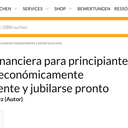
ICHEN
SERVICES
SHOP
BEWERTUNGEN
RESS
icamente independiente y jubilarse pronto
inanciera para principiante
 económicamente
nte y jubilarse pronto
z (Autor)