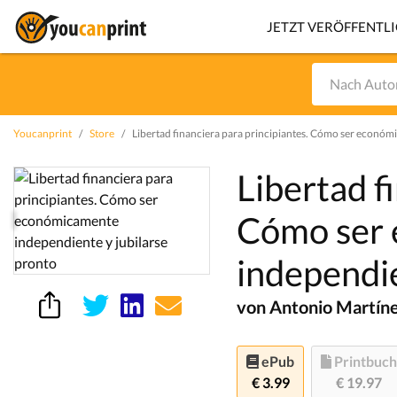
JETZT VERÖFFENTL
Youcanprint
Store
Libertad financiera para principiantes. Cómo ser económ
Libertad f
Cómo ser
independie
von Antonio Martíne
ePub
Printbuch
€ 3.99
€ 19.97