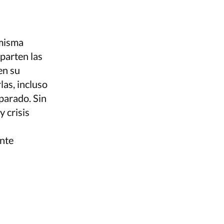
 misma
parten las
en su
las, incluso
parado. Sin
 crisis
ante