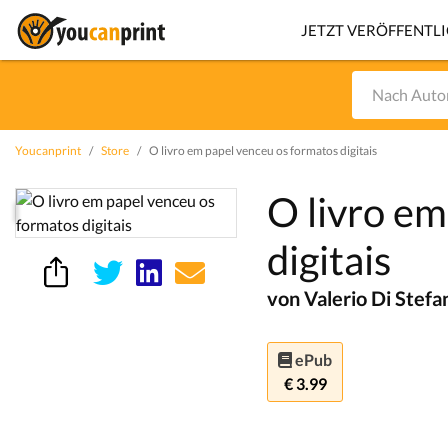
JETZT VERÖFFENTL
Youcanprint
Store
O livro em papel venceu os formatos digitais
O livro em
digitais
von Valerio Di Stefa
ePub
€ 3.99