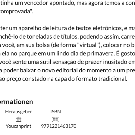
á tinha um vencedor apontado, mas agora temos a con
"comprovada".
er um aparelho de leitura de textos eletrônicos, e m
enchê-lo de toneladas de títulos, podendo assim, carr
m você, em sua bolsa (de forma "virtual"), colocar no 
 ela no parque em um lindo dia de primavera. É gosto
 você sente uma sutil sensação de prazer inusitado e
ra poder baixar o novo editorial do momento a um pr
ao preço constado na capa do formato tradicional.
formationen
Herausgeber
ISBN
Youcanprint
9791221463170