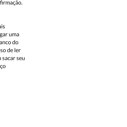
firmação.
ais
egar uma
banco do
so de ler
m sacar seu
eço