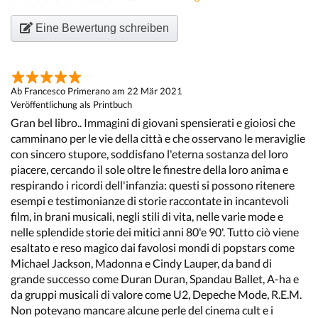
Eine Bewertung schreiben
Ab Francesco Primerano am 22 Mär 2021
Veröffentlichung als Printbuch
Gran bel libro.. Immagini di giovani spensierati e gioiosi che
camminano per le vie della città e che osservano le meraviglie
con sincero stupore, soddisfano l'eterna sostanza del loro
piacere, cercando il sole oltre le finestre della loro anima e
respirando i ricordi dell'infanzia: questi si possono ritenere
esempi e testimonianze di storie raccontate in incantevoli
film, in brani musicali, negli stili di vita, nelle varie mode e
nelle splendide storie dei mitici anni 80'e 90'. Tutto ciò viene
esaltato e reso magico dai favolosi mondi di popstars come
Michael Jackson, Madonna e Cindy Lauper, da band di
grande successo come Duran Duran, Spandau Ballet, A-ha e
da gruppi musicali di valore come U2, Depeche Mode, R.E.M.
Non potevano mancare alcune perle del cinema cult e i