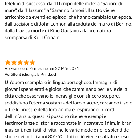
telefilm di successo, da "Il tempo delle mele" a "Sapore di
mare", da "Hazzard" a "Saranno famosi". Il tutto viene
arricchito da eventi ed episodi che hanno cambiato un'epoca,
dall'uccisione di John Lennon alla caduta del muro di Berlino,
dalla tragica morte di Rino Gaetano alla prematura
scomparsa di Kurt Cobain.
Ab Francesco Primerano am 22 Mär 2021
Veröffentlichung als Printbuch
Un'opera esemplare in lingua portoghese. Immagini di
giovani spensierati e gioiosi che camminano per le vie della
città e che osservano le meraviglie con sincero stupore,
soddisfano l'eterna sostanza del loro piacere, cercando il sole
oltre le finestre della loro anima e respirando i ricordi
dell'infanzia: questi si possono ritenere esempi e
testimonianze di storie raccontate in incantevoli film, in brani
musicali, negli stili di vita, nelle varie mode e nelle splendide
storie dei mitici anni 80'e 90'. Tutto ciò viene esaltato e reso