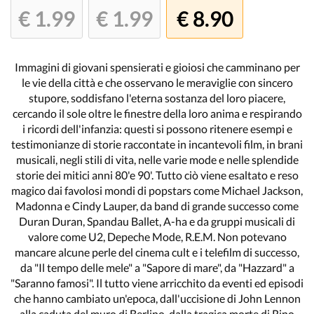
€ 1.99
€ 1.99
€ 8.90
Immagini di giovani spensierati e gioiosi che camminano per
le vie della città e che osservano le meraviglie con sincero
stupore, soddisfano l'eterna sostanza del loro piacere,
cercando il sole oltre le finestre della loro anima e respirando
i ricordi dell'infanzia: questi si possono ritenere esempi e
testimonianze di storie raccontate in incantevoli film, in brani
musicali, negli stili di vita, nelle varie mode e nelle splendide
storie dei mitici anni 80'e 90'. Tutto ciò viene esaltato e reso
magico dai favolosi mondi di popstars come Michael Jackson,
Madonna e Cindy Lauper, da band di grande successo come
Duran Duran, Spandau Ballet, A-ha e da gruppi musicali di
valore come U2, Depeche Mode, R.E.M. Non potevano
mancare alcune perle del cinema cult e i telefilm di successo,
da "Il tempo delle mele" a "Sapore di mare", da "Hazzard" a
"Saranno famosi". Il tutto viene arricchito da eventi ed episodi
che hanno cambiato un'epoca, dall'uccisione di John Lennon
alla caduta del muro di Berlino, dalla tragica morte di Rino