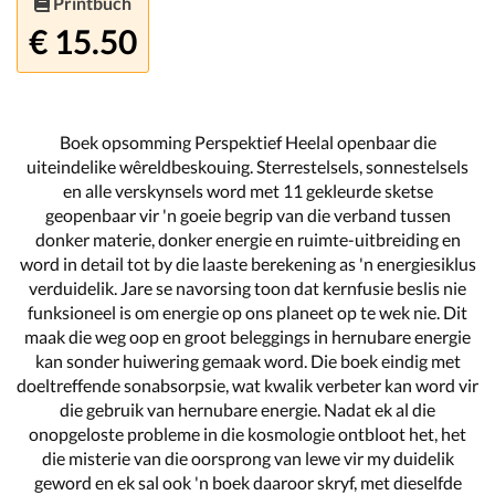
Printbuch
€ 15.50
Boek opsomming Perspektief Heelal openbaar die
uiteindelike wêreldbeskouing. Sterrestelsels, sonnestelsels
en alle verskynsels word met 11 gekleurde sketse
geopenbaar vir 'n goeie begrip van die verband tussen
donker materie, donker energie en ruimte-uitbreiding en
word in detail tot by die laaste berekening as 'n energiesiklus
verduidelik. Jare se navorsing toon dat kernfusie beslis nie
funksioneel is om energie op ons planeet op te wek nie. Dit
maak die weg oop en groot beleggings in hernubare energie
kan sonder huiwering gemaak word. Die boek eindig met
doeltreffende sonabsorpsie, wat kwalik verbeter kan word vir
die gebruik van hernubare energie. Nadat ek al die
onopgeloste probleme in die kosmologie ontbloot het, het
die misterie van die oorsprong van lewe vir my duidelik
geword en ek sal ook 'n boek daaroor skryf, met dieselfde