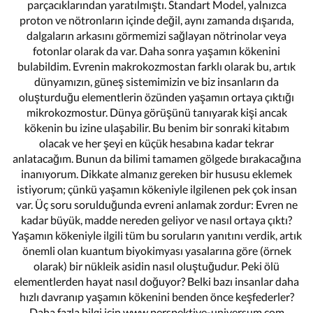
parçacıklarından yaratılmıştı. Standart Model, yalnızca
proton ve nötronların içinde değil, aynı zamanda dışarıda,
dalgaların arkasını görmemizi sağlayan nötrinolar veya
fotonlar olarak da var. Daha sonra yaşamın kökenini
bulabildim. Evrenin makrokozmostan farklı olarak bu, artık
dünyamızın, güneş sistemimizin ve biz insanların da
oluşturduğu elementlerin özünden yaşamın ortaya çıktığı
mikrokozmostur. Dünya görüşünü tanıyarak kişi ancak
kökenin bu izine ulaşabilir. Bu benim bir sonraki kitabım
olacak ve her şeyi en küçük hesabına kadar tekrar
anlatacağım. Bunun da bilimi tamamen gölgede bırakacağına
inanıyorum. Dikkate almanız gereken bir hususu eklemek
istiyorum; çünkü yaşamın kökeniyle ilgilenen pek çok insan
var. Üç soru sorulduğunda evreni anlamak zordur: Evren ne
kadar büyük, madde nereden geliyor ve nasıl ortaya çıktı?
Yaşamın kökeniyle ilgili tüm bu soruların yanıtını verdik, artık
önemli olan kuantum biyokimyası yasalarına göre (örnek
olarak) bir nükleik asidin nasıl oluştuğudur. Peki ölü
elementlerden hayat nasıl doğuyor? Belki bazı insanlar daha
hızlı davranıp yaşamın kökenini benden önce keşfederler?
Daha fazla bilgi için www.perspektive-universum.com