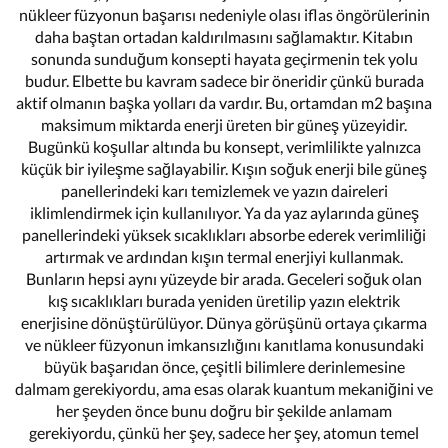
nükleer füzyonun başarısı nedeniyle olası iflas öngörülerinin
daha baştan ortadan kaldırılmasını sağlamaktır. Kitabın
sonunda sunduğum konsepti hayata geçirmenin tek yolu
budur. Elbette bu kavram sadece bir öneridir çünkü burada
aktif olmanın başka yolları da vardır. Bu, ortamdan m2 başına
maksimum miktarda enerji üreten bir güneş yüzeyidir.
Bugünkü koşullar altında bu konsept, verimlilikte yalnızca
küçük bir iyileşme sağlayabilir. Kışın soğuk enerji bile güneş
panellerindeki karı temizlemek ve yazın daireleri
iklimlendirmek için kullanılıyor. Ya da yaz aylarında güneş
panellerindeki yüksek sıcaklıkları absorbe ederek verimliliği
artırmak ve ardından kışın termal enerjiyi kullanmak.
Bunların hepsi aynı yüzeyde bir arada. Geceleri soğuk olan
kış sıcaklıkları burada yeniden üretilip yazın elektrik
enerjisine dönüştürülüyor. Dünya görüşünü ortaya çıkarma
ve nükleer füzyonun imkansızlığını kanıtlama konusundaki
büyük başarıdan önce, çeşitli bilimlere derinlemesine
dalmam gerekiyordu, ama esas olarak kuantum mekaniğini ve
her şeyden önce bunu doğru bir şekilde anlamam
gerekiyordu, çünkü her şey, sadece her şey, atomun temel