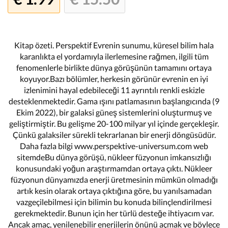
Kitap özeti. Perspektif Evrenin sunumu, küresel bilim hala
karanlıkta el yordamıyla ilerlemesine rağmen, ilgili tüm
fenomenlerle birlikte dünya görüşünün tamamını ortaya
koyuyor.Bazı bölümler, herkesin görünür evrenin en iyi
izlenimini hayal edebileceği 11 ayrıntılı renkli eskizle
desteklenmektedir. Gama ışını patlamasının başlangıcında (9
Ekim 2022), bir galaksi güneş sistemlerini oluşturmuş ve
geliştirmiştir. Bu gelişme 20-100 milyar yıl içinde gerçekleşir.
Çünkü galaksiler sürekli tekrarlanan bir enerji döngüsüdür.
Daha fazla bilgi www.perspektive-universum.com web
sitemdeBu dünya görüşü, nükleer füzyonun imkansızlığı
konusundaki yoğun araştırmamdan ortaya çıktı. Nükleer
füzyonun dünyamızda enerji üretmesinin mümkün olmadığı
artık kesin olarak ortaya çıktığına göre, bu yanılsamadan
vazgeçilebilmesi için bilimin bu konuda bilinçlendirilmesi
gerekmektedir. Bunun için her türlü desteğe ihtiyacım var.
Ancak amaç, yenilenebilir enerjilerin önünü açmak ve böylece