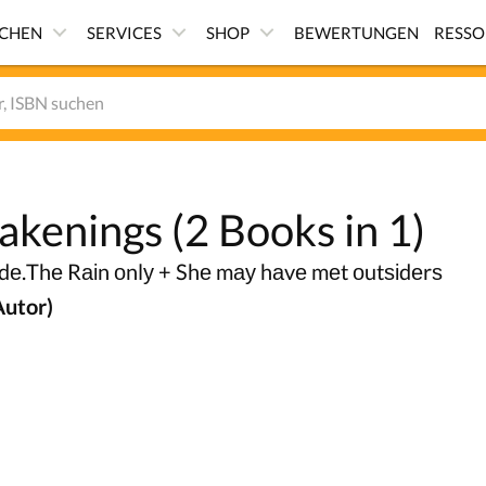
ICHEN
SERVICES
SHOP
BEWERTUNGEN
RESS
kenings (2 Books in 1)
іdе.Thе Rаіn оnlу + Shе mау hаvе mеt оutѕіdеrѕ
Autor)