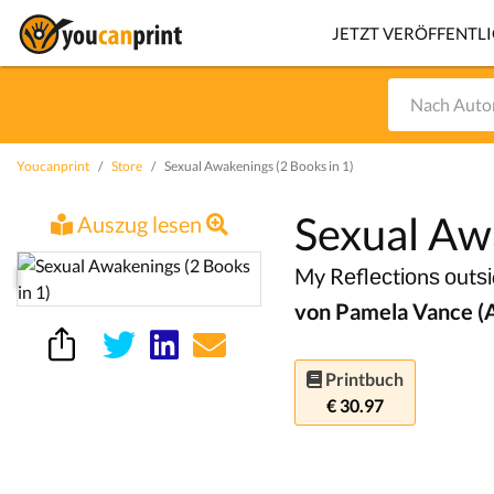
JETZT VERÖFFENTL
Youcanprint
Store
Sexual Awakenings (2 Books in 1)
Sexual Awa
Auszug lesen
My Rеflесtіоnѕ оutѕ
von Pamela Vance (
Printbuch
€ 30.97