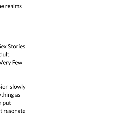
the realms
ex Stories
ult,
 Very Few
nsion slowly
ything as
n put
at resonate