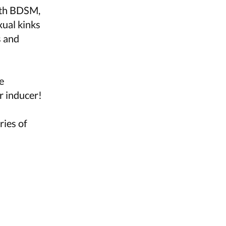
with BDSM,
xual kinks
s and
e
r inducer!
ries of