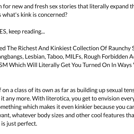
 for new and fresh sex stories that literally expand 
as what's kink is concerned?
S, keep reading...
ed The Richest And Kinkiest Collection Of Raunchy S
ngbangs, Lesbian, Taboo, MILFs, Rough Forbidden Ad
 Which Will Literally Get You Turned On In Ways
f on a class of its own as far as building up sexual te
 it any more. With literotica, you get to envision ever
something which makes it even kinkier because you ca
ant, whatever body sizes and other cool features th
 is just perfect.