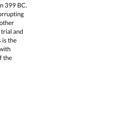
 in 399 BC.
corrupting
 other
trial and
 is the
 with
f the