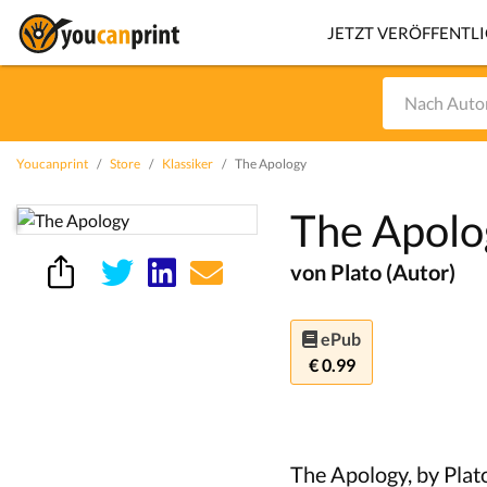
JETZT VERÖFFENTL
Youcanprint
Store
Klassiker
The Apology
The Apolo
von Plato (Autor)
ePub
€ 0.99
The Apology, by Plato,