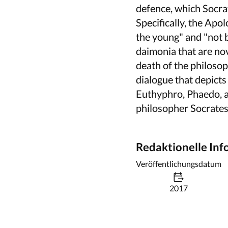
defence, which Socrat
Specifically, the Apo
the young" and "not b
daimonia that are no
death of the philoso
dialogue that depicts 
Euthyphro, Phaedo, an
philosopher Socrates
Redaktionelle In
Veröffentlichungsdatum
2017