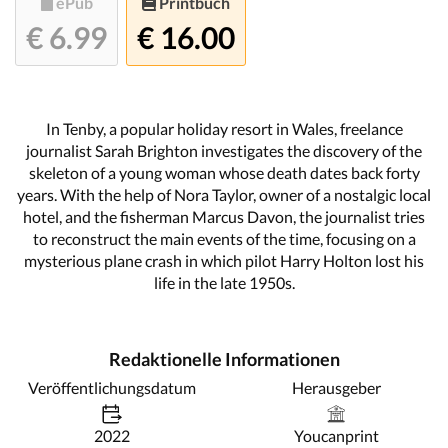
ePub
Printbuch
€ 6.99
€ 16.00
In Tenby, a popular holiday resort in Wales, freelance
journalist Sarah Brighton investigates the discovery of the
skeleton of a young woman whose death dates back forty
years. With the help of Nora Taylor, owner of a nostalgic local
hotel, and the fisherman Marcus Davon, the journalist tries
to reconstruct the main events of the time, focusing on a
mysterious plane crash in which pilot Harry Holton lost his
life in the late 1950s.
Redaktionelle Informationen
Veröffentlichungsdatum
Herausgeber
2022
Youcanprint