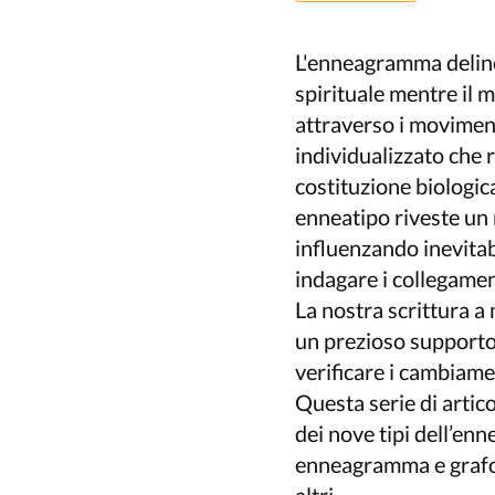
L'enneagramma delinea
spirituale mentre il 
attraverso i movimen
individualizzato che ri
costituzione biologica
enneatipo riveste un
influenzando inevita
indagare i collegame
La nostra scrittura a 
un prezioso supporto 
verificare i cambiame
Questa serie di artico
dei nove tipi dell’enn
enneagramma e grafo