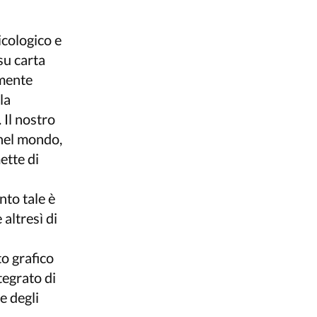
icologico e
su carta
amente
la
 Il nostro
 nel mondo,
ette di
nto tale è
altresì di
to grafico
tegrato di
 degli