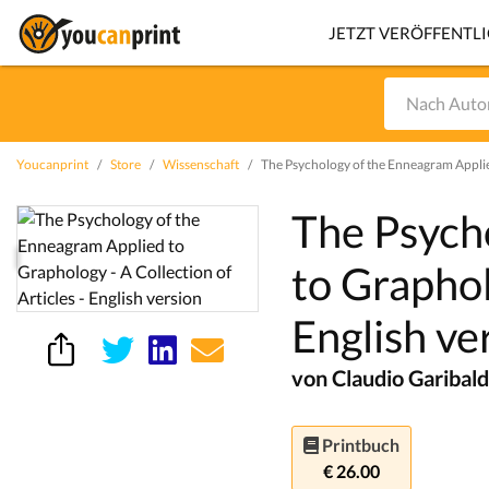
JETZT VERÖFFENTL
Youcanprint
Store
Wissenschaft
The Psychology of the Enneagram Applied 
The Psych
to Graphol
English ve
von Claudio Garibald
Printbuch
€ 26.00