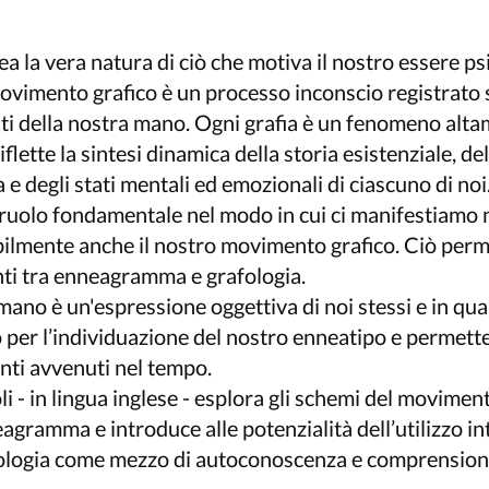
 la vera natura di ciò che motiva il nostro essere ps
movimento grafico è un processo inconscio registrato 
ti della nostra mano. Ogni grafia è un fenomeno alt
flette la sintesi dinamica della storia esistenziale, del
 e degli stati mentali ed emozionali di ciascuno di noi.
 ruolo fondamentale nel modo in cui ci manifestiamo
bilmente anche il nostro movimento grafico. Ciò perm
nti tra enneagramma e grafologia.
mano è un'espressione oggettiva di noi stessi e in qua
per l’individuazione del nostro enneatipo e permette 
nti avvenuti nel tempo.
li - in lingua inglese - esplora gli schemi del movimen
eagramma e introduce alle potenzialità dell’utilizzo in
logia come mezzo di autoconoscenza e comprensione