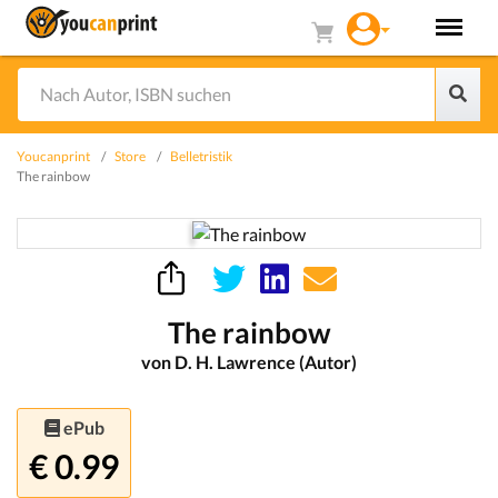
Youcanprint
Store
Belletristik
The rainbow
The rainbow
von D. H. Lawrence (Autor)
ePub
€ 0.99