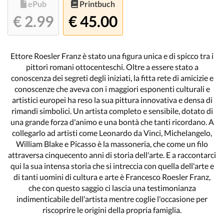
ePub
Printbuch
€ 2.99
€ 45.00
Ettore Roesler Franz è stato una figura unica e di spicco tra i
pittori romani ottocenteschi. Oltre a essere stato a
conoscenza dei segreti degli iniziati, la fitta rete di amicizie e
conoscenze che aveva con i maggiori esponenti culturali e
artistici europei ha reso la sua pittura innovativa e densa di
rimandi simbolici. Un artista completo e sensibile, dotato di
una grande forza d'animo e una bontà che tanti ricordano. A
collegarlo ad artisti come Leonardo da Vinci, Michelangelo,
William Blake e Picasso è la massoneria, che come un filo
attraversa cinquecento anni di storia dell'arte. E a raccontarci
qui la sua intensa storia che si intreccia con quella dell'arte e
di tanti uomini di cultura e arte è Francesco Roesler Franz,
che con questo saggio ci lascia una testimonianza
indimenticabile dell'artista mentre coglie l'occasione per
riscoprire le origini della propria famiglia.