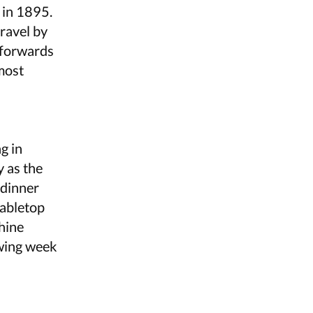
 in 1895.
travel by
y forwards
most
g in
y as the
 dinner
tabletop
chine
owing week