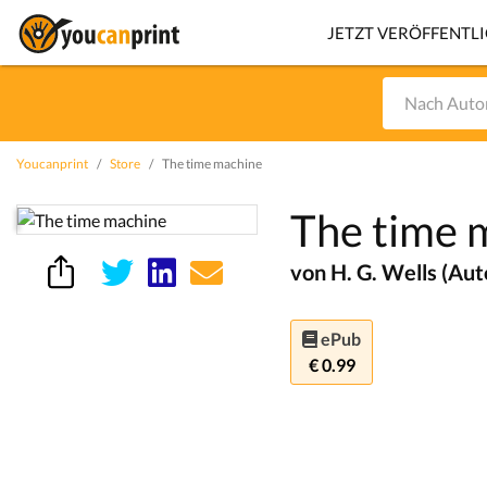
JETZT VERÖFFENTL
Youcanprint
Store
The time machine
The time 
von H. G. Wells (Aut
ePub
€ 0.99