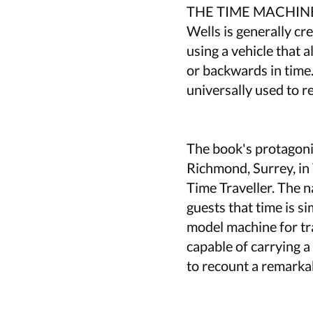
THE TIME MACHINE is 
Wells is generally cr
using a vehicle that 
or backwards in time.
universally used to re
The book's protagonis
Richmond, Surrey, in 
Time Traveller. The n
guests that time is s
model machine for tra
capable of carrying a
to recount a remarkab