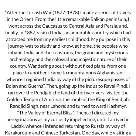
“After the Turkish War (1877-1878) I made a series of travels
in the Orient. From the little remarkable Balkan peninsula, I
went across the Caucasus to Central Asia and Persia, and,
finally, in 1887, visited India, an admirable country which had
attracted me from my earliest childhood. My purpose in this
journey was to study and know, at home, the peoples who
inhabit India and their customs, the grand and mysterious
archæology, and the colossal and majestic nature of their
country. Wandering about without fixed plans, from one
place to another, I came to mountainous Afghanistan,
whence I regained India by way of the picturesque passes of
Bolan and Guernaï. Then, going up the Indus to Raval Pindi, I
ran over the Pendjab, the land of the five rivers; visited the
Golden Temple of Amritsa, the tomb of the King of Pendjab,
Randjid Singh, near Lahore; and turned toward Kachmyr,
“The Valley of Eternal Bliss.” Thence I directed my
peregrinations as my curiosity impelled me, until I arrived in
Ladak, whence I intended returning to Russia by way of
Karakoroum and Chinese Turkestan. One day, while visiting a