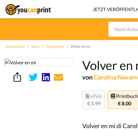
JETZT VERÖFFENTL
Youcanprint
Store
Europäisch
Volver en mí
Volver en 
von
Carolina Navar
ePub
Printbuch
€ 3.99
€ 8.00
Volver en mí di Caro