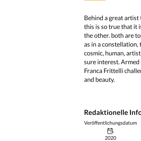
Behind a great artist 
this is so true that i
the other. both are t
as in a constellation,
cosmic, human, artis
sure interest. Armed o
Franca Frittelli chal
and beauty.
Redaktionelle In
Veröffentlichungsdatum
2020