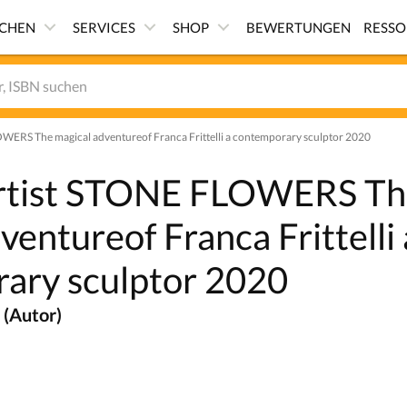
ICHEN
SERVICES
SHOP
BEWERTUNGEN
RESS
ERS The magical adventureof Franca Frittelli a contemporary sculptor 2020
tist STONE FLOWERS Th
ventureof Franca Frittelli 
ary sculptor 2020
 (Autor)