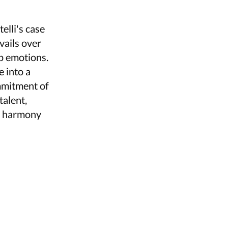
elli's case
evails over
ep emotions.
e into a
mmitment of
talent,
or harmony