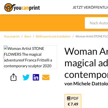
JETZT VERÖFFENTL
Youcanprint
Store
Bildhauerei und installation
Woman Artist STONE FLOW
Woman Ar
magical ad
contempor
von Michele Dattolo
PDF
€ 7.49