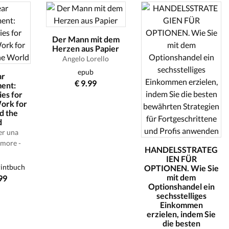
Der Mann mit dem
Herzen aus Papier
Angelo Lorello
epub
ar
€ 9.99
ent:
es for
ork for
d the
d
er una
Amore -
HANDELSSTRATEG
IEN FÜR
rintbuch
OPTIONEN. Wie Sie
mit dem
99
Optionshandel ein
sechsstelliges
Einkommen
erzielen, indem Sie
die besten