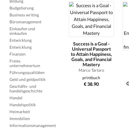
Bildung
Budgetierung
Business writing
Büromanagement
Einkaufen und
einkaufen
Entwicklung
Success is a Goal -
Entwicklung
Universal Passport
to Attain Happiness,
Finanzen
Goals, and Financial
Freies
Mastery
unternehmertum
Marco Tartaro
Führungsqualitäten
printbuch
Geld und geldpolitik
G
€ 38.90
Geschäfts- und
handelsgeschichte
Handel
Handelspolitik
Heimarbeit
Immobilien
Informationsmanagement