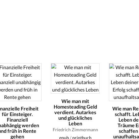
Wie man mit
Homesteading Geld
inanzielle Freiheit
Wie man Re
verdient. Autarkes
für Einsteiger.
schafft. Le
und glückliches
Finanziell
Leben de
Leben
nabhängig werden
Träume E
Friedrich Zimmermann
und früh in Rente
schaffen
gehen
unaufhalts
epub
/
printbuch