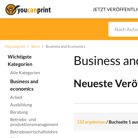
JETZT VERÖFFENTL
Youcanprint
Store
Business and Economics
Business an
Wichtigste
Kategorien
Alle Kategorien
Neueste Verö
Business and
economics
Arbeit
Ausbildung
Beratung
Betriebs- und
132 ergebnisse
/
Buchseite 1 aus
produktionsmanagement
Betriebswirtschaftslehre