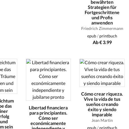
bewährten
Strategien für
Fortgeschrittene
und Profis
anwenden
Friedrich Zimmermann
epub
/
printbuch
Ab € 3.99
Cómo crear riqueza.
Vive la vida de tus
ichtum
sueños creando
be das
Libertad financiera
éxito y siendo
iner
para principiantes.
imparable
rfolg
Cómo ser
Jean Martin
 und
económicamente
am sein
epub
/
printbuch
independiente y