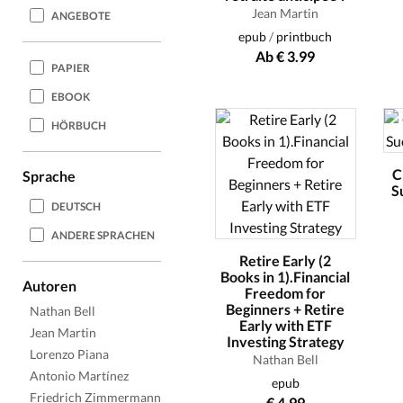
Jean Martin
ANGEBOTE
epub
/
printbuch
Ab € 3.99
PAPIER
EBOOK
HÖRBUCH
C
Sprache
S
DEUTSCH
ANDERE SPRACHEN
Retire Early (2
Books in 1).Financial
Autoren
Freedom for
Beginners + Retire
Nathan Bell
Early with ETF
Jean Martin
Investing Strategy
Lorenzo Piana
Nathan Bell
Antonio Martínez
epub
Friedrich Zimmermann
€ 4.99