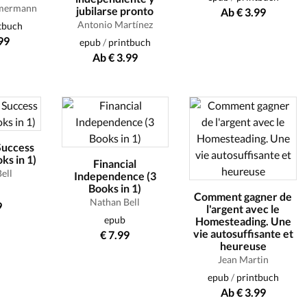
mmermann
jubilarse pronto
Ab € 3.99
Antonio Martínez
tbuch
99
epub
/
printbuch
Ab € 3.99
Success
ks in 1)
Financial
ell
Independence (3
Books in 1)
Comment gagner de
Nathan Bell
9
l'argent avec le
epub
Homesteading. Une
vie autosuffisante et
€ 7.99
heureuse
Jean Martin
epub
/
printbuch
Ab € 3.99