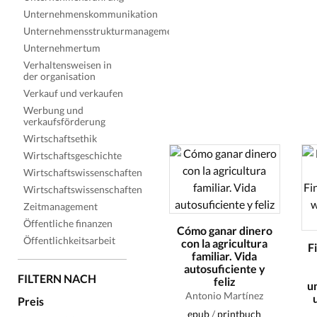
Unternehmenskommunikation
Unternehmensstrukturmanagement
Unternehmertum
Verhaltensweisen in
der organisation
Verkauf und verkaufen
Werbung und
verkaufsförderung
Wirtschaftsethik
Wirtschaftsgeschichte
Wirtschaftswissenschaften
Wirtschaftswissenschaften
Zeitmanagement
Öffentliche finanzen
Cómo ganar dinero
Öffentlichkeitsarbeit
con la agricultura
F
familiar. Vida
autosuficiente y
FILTERN NACH
feliz
u
Antonio Martínez
Preis
epub
/
printbuch