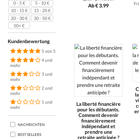
0 - 5 €
5 - 10 €
Fr
Ab € 3.99
10 - 15 €
15 - 20 €
20 - 30 €
30 - 50 €
50+ €
Kundenbewertung
5 von 5
4 und
mehr
3 und
mehr
2 und
C
mehr
l
v
1 und
La liberté financière
c
mehr
pour les débutants.
en
Comment devenir
financièrement
NACHRICHTEN
indépendant et
prendre une
BEST SELLERS
retraite anticipée ?