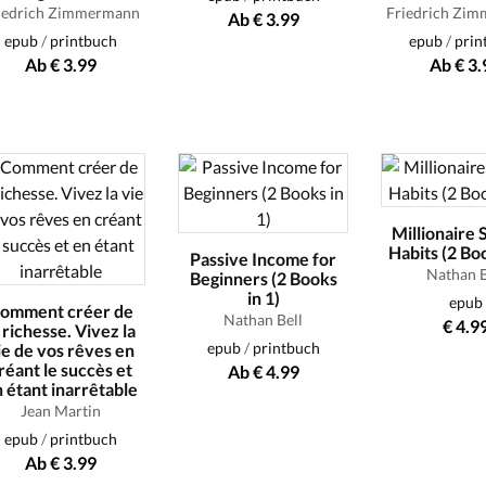
iedrich Zimmermann
Friedrich Zi
Ab € 3.99
epub
/
printbuch
epub
/
prin
Ab € 3.99
Ab € 3.
Millionaire 
Habits (2 Boo
Passive Income for
Nathan B
Beginners (2 Books
in 1)
epub
omment créer de
Nathan Bell
€ 4.9
a richesse. Vivez la
epub
/
printbuch
ie de vos rêves en
réant le succès et
Ab € 4.99
 étant inarrêtable
Jean Martin
epub
/
printbuch
Ab € 3.99