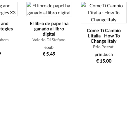
 and
El libro de papel ha
ategies
ganado al libro
Come Ti Cambio
digital
L'italia - How To
raham
Valerio Di Stefano
Change Italy
Ezio Pozzati
epub
9
€ 5.49
printbuch
€ 15.00