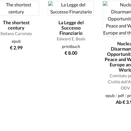
The shortest
La Legge del
century
Successo
Finanziario
Stefano Cariolato
Edward E. Beals
epub
Nucle
printbuch
€ 2.99
Disarmam
€ 8.00
Opportuniti
Peace and W
Europe an
Worl
Comitato p
Civiltà dell'
ODV
epub
/
pdf
/
p
Ab € 3.