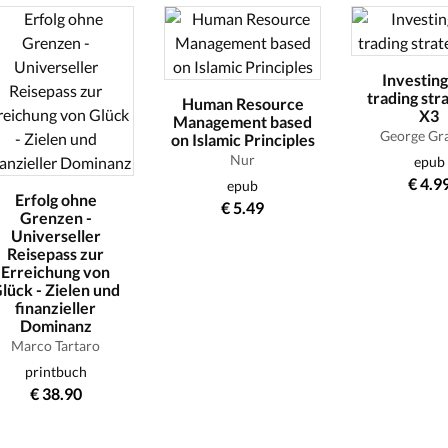
Investing
trading str
Human Resource
X3
Management based
George G
on Islamic Principles
Nur
epub
€ 4.9
epub
Erfolg ohne
€ 5.49
Grenzen -
Universeller
Reisepass zur
Erreichung von
lück - Zielen und
finanzieller
Dominanz
Marco Tartaro
printbuch
€ 38.90