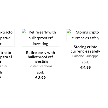
Storing cripto
currencies safely
xtracto
Retire early with
Falsone Giuseppe
 para el
bulletproof etf
r
investing
epub
anini
Foster Stephens
€ 4.99
ch
epub
9
€ 3.99