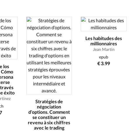
Les habitudes des
millionnaires
Jean Martin
epub
€ 3.99
e los
. Cómo
persona
cerse
 través
e éxito
rtínez
Stratégies de
ch
négociation
d’options. Comment
7
se constituer un
revenu à six chiffres
avec le trading