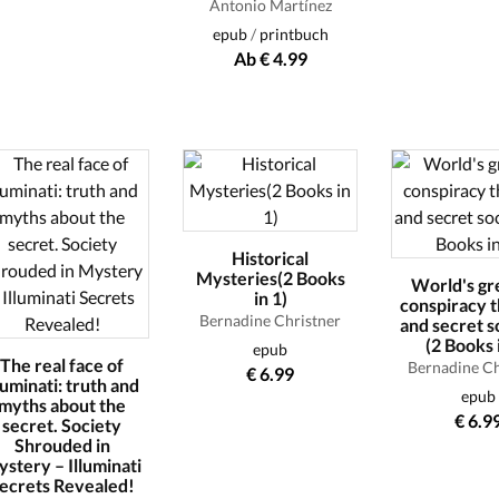
Antonio Martínez
epub
/
printbuch
Ab € 4.99
Historical
Mysteries(2 Books
World's gr
in 1)
conspiracy t
Bernadine Christner
and secret s
(2 Books 
epub
The real face of
Bernadine Ch
€ 6.99
lluminati: truth and
epub
myths about the
€ 6.9
secret. Society
Shrouded in
stery – Illuminati
ecrets Revealed!