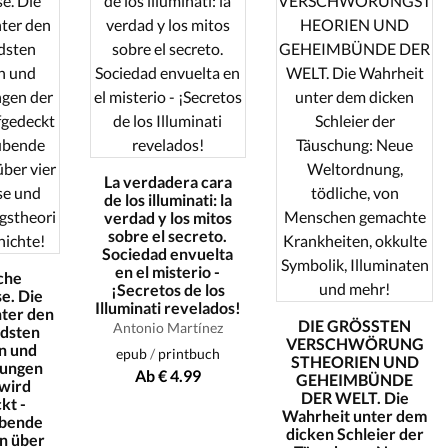
La verdadera cara
de los illuminati: la
verdad y los mitos
sobre el secreto.
Sociedad envuelta
en el misterio -
che
¡Secretos de los
e. Die
Illuminati revelados!
nter den
DIE GRÖSSTEN
Antonio Martínez
ndsten
VERSCHWÖRUNG
n und
epub
/
printbuch
STHEORIEN UND
ungen
Ab € 4.99
GEHEIMBÜNDE
 wird
DER WELT. Die
kt -
Wahrheit unter dem
bende
dicken Schleier der
n über