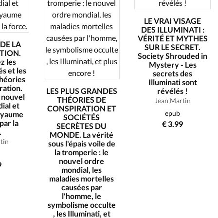
LE VRAI VISAGE
DES ILLUMINATI :
VÉRITÉ ET MYTHES
DE LA
SUR LE SECRET.
TION.
Society Shrouded in
z les
Mystery - Les
s et les
secrets des
théories
Illuminati sont
ration.
LES PLUS GRANDES
révélés !
 nouvel
THÉORIES DE
Jean Martin
ial et
CONSPIRATION ET
epub
royaume
SOCIÉTÉS
par la
€ 3.99
SECRÈTES DU
.
MONDE. La vérité
tin
sous l'épais voile de
la tromperie : le
nouvel ordre
9
mondial, les
maladies mortelles
causées par
l'homme, le
symbolisme occulte
, les Illuminati, et