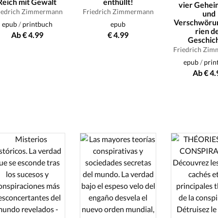
Reich mit Gewalt
enthüllt!
vier Gehei
iedrich Zimmermann
Friedrich Zimmermann
und
Verschwöru
epub
/
printbuch
epub
rien d
Ab € 4.99
€ 4.99
Geschic
Friedrich Zi
epub
/
prin
Ab € 4.