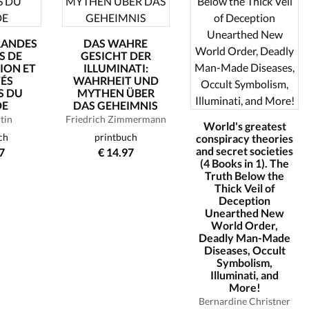
RANDES
DAS WAHRE
S DE
GESICHT DER
ION ET
ILLUMINATI:
TÉS
WAHRHEIT UND
S DU
MYTHEN ÜBER
E
DAS GEHEIMNIS
tin
Friedrich Zimmermann
World's greatest
ch
printbuch
conspiracy theories
and secret societies
7
€ 14.97
(4 Books in 1). The
Truth Below the
Thick Veil of
Deception
Unearthed New
World Order,
Deadly Man-Made
Diseases, Occult
Symbolism,
Illuminati, and
More!
Bernardine Christner