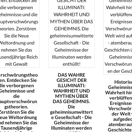
erschwörungstheo
DAS WAHRE
ien. Entdecken Sie
GESICHT DER
Historis
die verborgenen
ILLUMINATI:
Geheimniss
Geheimnisse und
WAHRHEIT UND
Wahrheit hi
die
MYTHEN ÜBER
verblüffe
auptverschwörun
DAS GEHEIMNIS.
Ereignisse
gstheorien.
Die
Verschwör
Zerstören Sie die
geheimnisumwittert
der Welt
eue Weltordnung
e Gesellschaft - Die
aufgedec
nd nehmen Sie das
Geheimnisse der
atemberau
Tausendjährige
Illuminaten werden
Geschichte