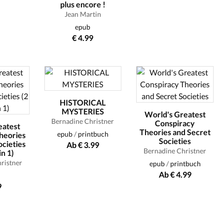
plus encore !
Jean Martin
epub
€ 4.99
HISTORICAL
MYSTERIES
World's Greatest
Bernadine Christner
Conspiracy
eatest
Theories and Secret
epub
/
printbuch
heories
Societies
ocieties
Ab € 3.99
Bernadine Christner
in 1)
ristner
epub
/
printbuch
Ab € 4.99
9