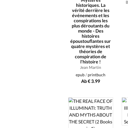
B
historiques. La
vérité derrière les
événements et les
conspirations les
plus déroutants du
monde - Des
histoires
époustouflantes sur
quatre mystères et
théories de
conspiration de
l'histoire !
Jean Martin
epub
/
printbuch
Ab € 3.99