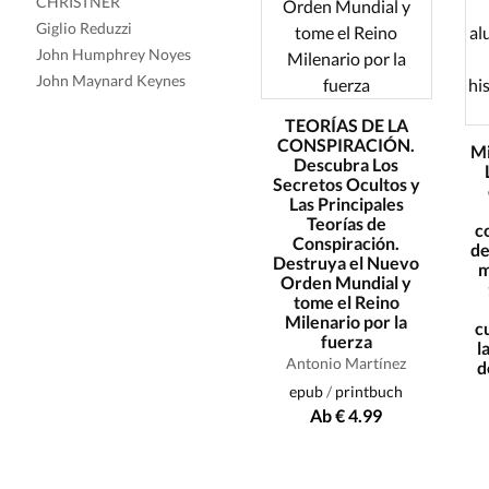
CHRISTNER
Giglio Reduzzi
John Humphrey Noyes
John Maynard Keynes
TEORÍAS DE LA
CONSPIRACIÓN.
Mi
Descubra Los
Secretos Ocultos y
Las Principales
Teorías de
c
Conspiración.
de
Destruya el Nuevo
m
Orden Mundial y
tome el Reino
Milenario por la
c
fuerza
l
Antonio Martínez
d
epub
/
printbuch
Ab € 4.99