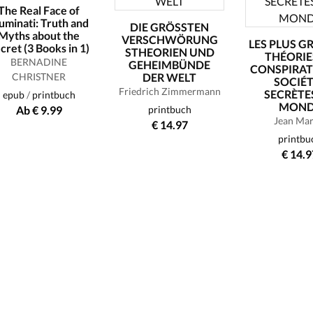
The Real Face of
luminati: Truth and
DIE GRÖSSTEN
Myths about the
VERSCHWÖRUNG
LES PLUS G
cret (3 Books in 1)
STHEORIEN UND
THÉORIE
BERNADINE
GEHEIMBÜNDE
CONSPIRAT
CHRISTNER
DER WELT
SOCIÉ
Friedrich Zimmermann
SECRÈTE
epub
/
printbuch
MOND
Ab € 9.99
printbuch
Jean Mar
€ 14.97
printbu
€ 14.9