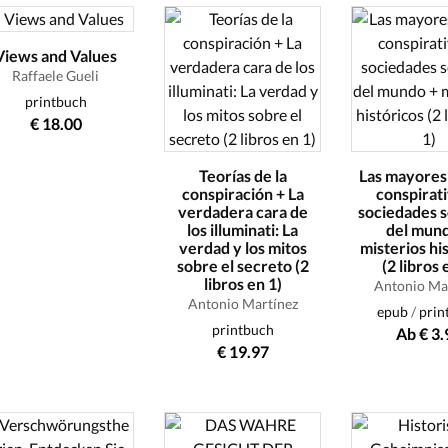
Views and Values
Raffaele Gueli
printbuch
€ 18.00
Teorías de la
Las mayores 
conspiración + La
conspirati
verdadera cara de
sociedades 
los illuminati: La
del mun
verdad y los mitos
misterios hi
sobre el secreto (2
(2 libros 
libros en 1)
Antonio Ma
Antonio Martínez
epub
/
prin
printbuch
Ab € 3.
€ 19.97