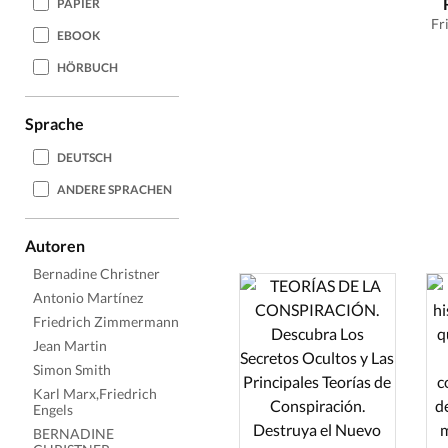
PAPIER
Fr
EBOOK
HÖRBUCH
Sprache
DEUTSCH
ANDERE SPRACHEN
Autoren
Bernadine Christner
Antonio Martínez
Friedrich Zimmermann
Jean Martin
Simon Smith
Karl Marx,Friedrich
Engels
BERNADINE