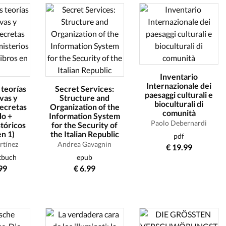
Inventario
Internazionale dei
teorías
Secret Services:
paesaggi culturali e
vas y
Structure and
bioculturali di
secretas
Organization of the
comunità
do +
Information System
Paolo Debernardi
stóricos
for the Security of
en 1)
the Italian Republic
pdf
rtínez
Andrea Gavagnin
€ 19.99
tbuch
epub
99
€ 6.99