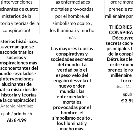
THÉORIES 
CONSPIRA
Découvre
sterios históricos.
secrets caché
La verdad que se
Las mayores teorías
principales 
esconde tras los
conspirativas y
de la conspi
sucesos y
sociedades secretas
Détruisez le
onspiraciones más
del mundo. La
ordre mond
sconcertantes del
verdad bajo el
prenez le 
undo revelados -
espeso velo del
millénaire 
¡Intervenciones
engaño desvela el
force
alucinantes de
nuevo orden
Jean Mar
uatro misterios de
mundial, las
epub
a historia y teorías
enfermedades
e la conspiración!
€ 3.9
mortales
Antonio Martínez
provocadas por el
hombre, el
epub
/
printbuch
simbolismo oculto ,
Ab € 4.99
los Illuminati y
mucho más.