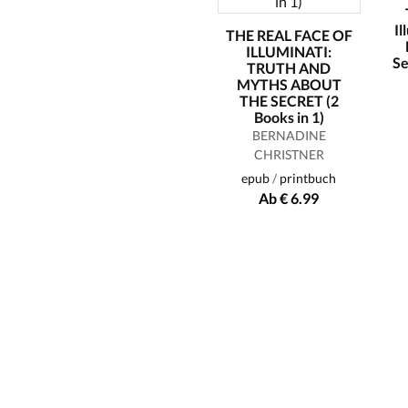
Il
THE REAL FACE OF
ILLUMINATI:
Se
TRUTH AND
MYTHS ABOUT
THE SECRET (2
Books in 1)
BERNADINE
CHRISTNER
epub
/
printbuch
Ab € 6.99