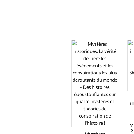
i
My
S
Mystères