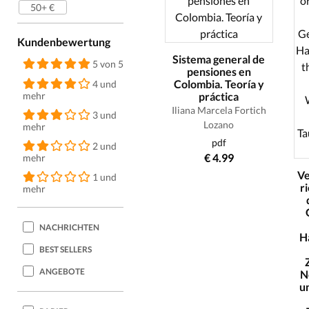
50+ €
Kundenbewertung
Sistema general de
5 von 5
pensiones en
Colombia. Teoría y
4 und
mehr
práctica
Iliana Marcela Fortich
3 und
Lozano
mehr
pdf
2 und
€ 4.99
mehr
V
1 und
r
mehr
NACHRICHTEN
H
BEST SELLERS
ANGEBOTE
N
u