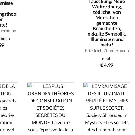
Täuschung: Neue
mnisse
Weltordnung,
tödliche, von
ngstheo
Menschen
er
gemachte
hte!
Krankheiten,
mmermann
okkulte Symbolik,
tbuch
Illuminaten und
mehr!
99
Friedrich Zimmermann
epub
€ 4.99